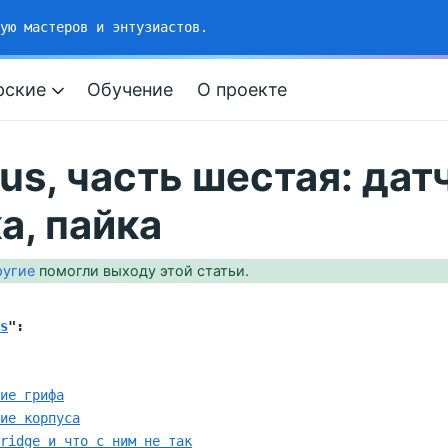
рую мастеров и энтузиастов.
Приносите свои вопросы на соз
рские
Обучение
О проекте
us, часть шестая: дат
а, пайка
ругие
помогли выходу этой статьи.
s
":
ие грифа
ие корпуса
ridge и что с ним не так