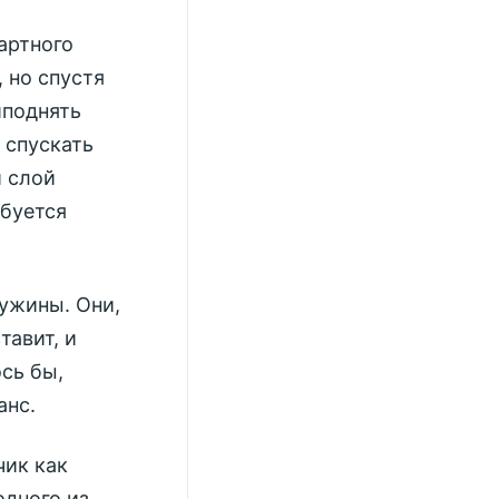
артного
 но спустя
иподнять
 спускать
й слой
ебуется
ужины. Они,
тавит, и
сь бы,
анс.
чик как
одного из