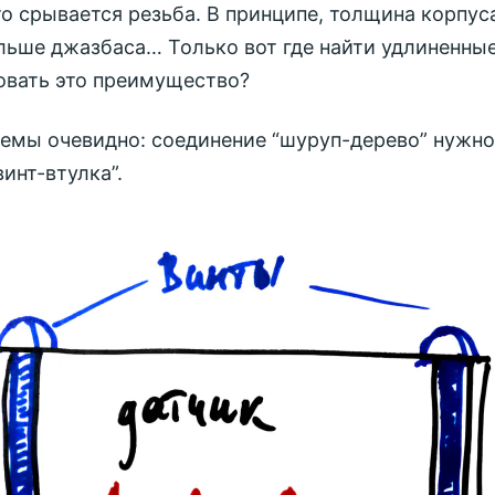
о срывается резьба. В принципе, толщина корпус
льше джазбаса… Только вот где найти удлиненны
овать это преимущество?
емы очевидно: соединение “шуруп-дерево” нужно
инт-втулка”.