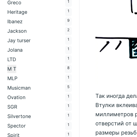
1
Greco
1
Heritage
9
Ibanez
2
Jackson
1
Jay turser
1
Jolana
1
LTD
8
M T
1
MLP
5
Musicman
Так иногда де
1
Ovation
Втулки вклеив
1
SGR
миллиметров р
1
Silvertone
отверстий от 
1
Spector
размеры резьбы
1
Spirit