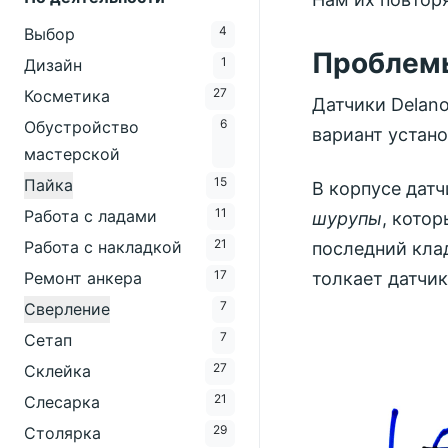
4
Выбор
Проблем
1
Дизайн
27
Косметика
Датчики Delano
6
Обустройство
вариант устано
мастерской
15
Пайка
В корпусе датч
11
Работа с ладами
шурупы
, котор
21
Работа с накладкой
последний кла
17
толкает датчик
Ремонт анкера
7
Сверление
7
Сетап
27
Склейка
21
Слесарка
29
Столярка