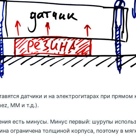
тавятся датчики и на электрогитарах при прямом
ez, MM и т.д.).
ления есть минусы. Минус первый: шурупы исполь
лина ограничена толщиной корпуса, поэтому в мяг