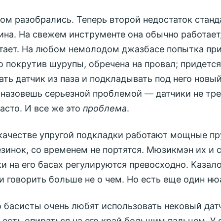
ом разобрались. Теперь второй недостаток станд
ина. На свежем инструменте она обычно работает,
стает. На любом немолодом джазбасе попытка пр
о покрутив шурупы, обречена на провал; придется
ть датчик из паза и подкладывать под него новы
е назовешь серьезной проблемой — датчики не тр
асто. И все же это
проблема
.
 качестве упругой подкладки работают мощные пр
езинок, со временем не портятся. Мюзикмэн их и с
и на его басах регулируются превосходно. Казало
и говорить больше не о чем. Но есть еще один ню
о басисты очень любят использовать нековый дат
 есть опираться на его край большим пальцем. У 