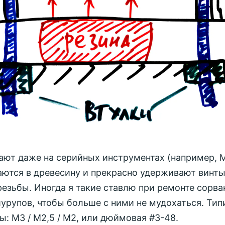
лают даже на серийных инструментах (например, M
аются в древесину и прекрасно удерживают винт
езьбы. Иногда я такие ставлю при ремонте сорв
шурупов, чтобы больше с ними не мудохаться. Ти
: М3 / М2,5 / М2, или дюймовая #3-48.