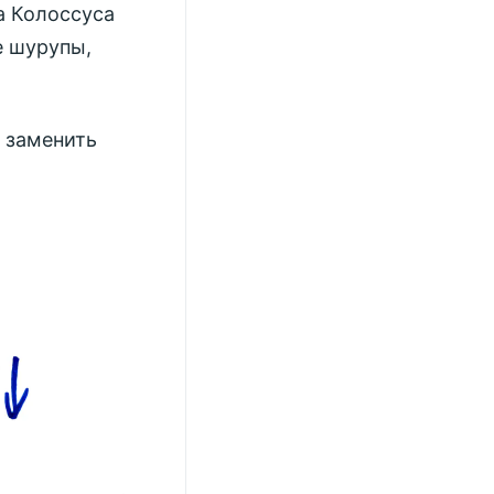
а Колоссуса
е шурупы,
 заменить