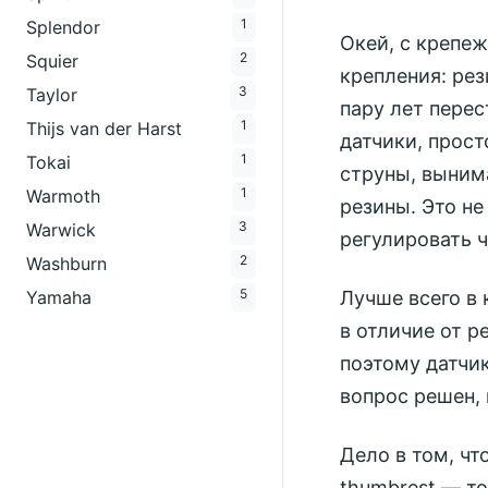
1
Splendor
Окей, с крепеж
2
Squier
крепления: рез
3
Taylor
пару лет пере
1
Thijs van der Harst
датчики, прост
1
Tokai
струны, вынима
1
Warmoth
резины. Это н
3
Warwick
регулировать ч
2
Washburn
5
Лучше всего в
Yamaha
в отличие от р
поэтому датчик
вопрос решен, 
Дело в том, чт
thumbrest — то