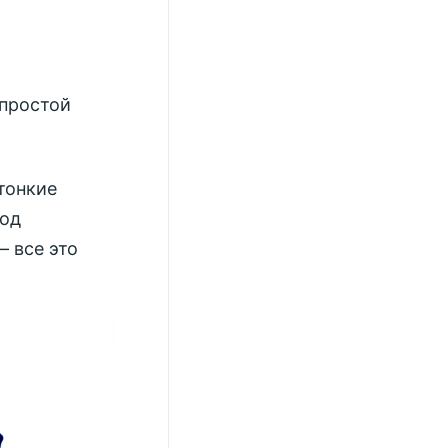
 простой
тонкие
Под
— все это