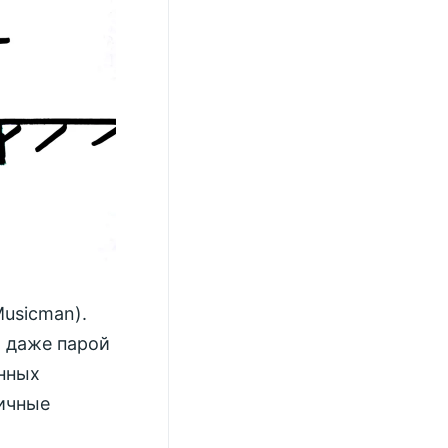
usicman).
ы даже парой
анных
пичные