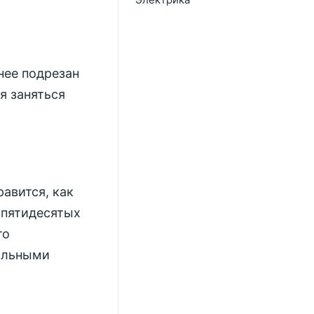
нее подрезан
я заняться
авится, как
в пятидесятых
то
иальными