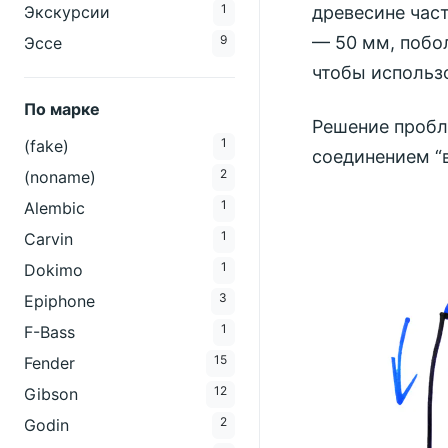
1
древесине част
Экскурсии
— 50 мм, побо
9
Эссе
чтобы использ
По марке
Решение пробл
1
(fake)
соединением “в
2
(noname)
1
Alembic
1
Carvin
1
Dokimo
3
Epiphone
1
F-Bass
15
Fender
12
Gibson
2
Godin