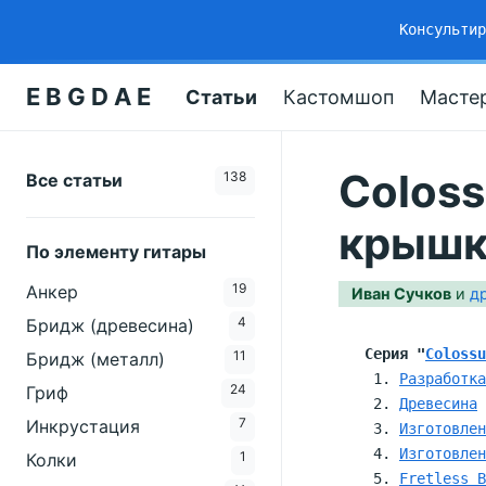
Консульти
E B G D A E
Статьи
Кастомшоп
Масте
Coloss
138
Все статьи
крышк
По элементу гитары
19
Анкер
Иван Сучков
и
д
4
Бридж (древесина)
Серия "
Colossu
11
Бридж (металл)
Разработка
24
Гриф
Древесина
7
Инкрустация
Изготовлен
Изготовлен
1
Колки
Fretless B