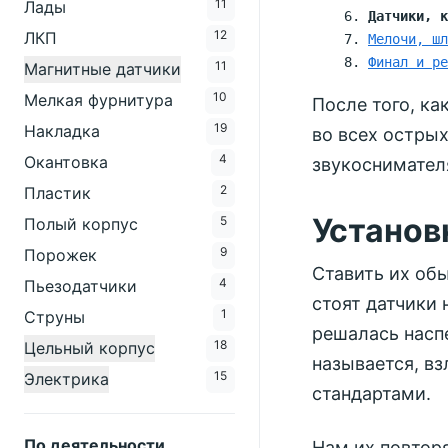
11
Лады
Датчики, к
12
ЛКП
Мелочи, шл
Финал и ре
11
Магнитные датчики
10
Мелкая фурнитура
После того, ка
19
Накладка
во всех острых
4
Окантовка
звукоснимател
2
Пластик
Установ
5
Полый корпус
9
Порожек
Ставить их обы
4
Пьезодатчики
стоят датчики 
1
Струны
решалась наспе
18
Цельный корпус
называется, в
15
Электрика
стандартами.
По деятельности
Нам их повторя