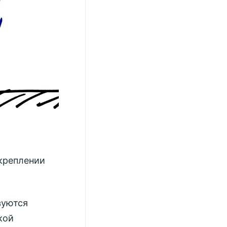
 креплении
зуются
кой