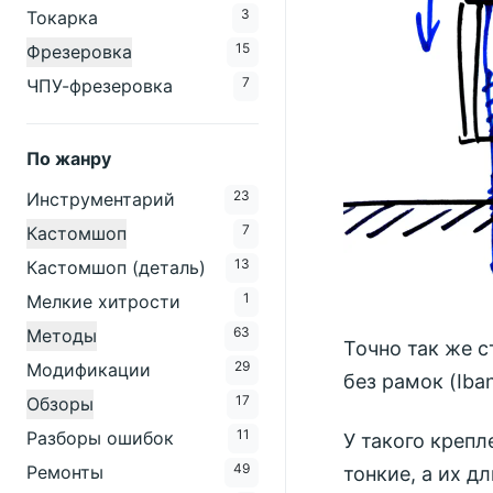
3
Токарка
15
Фрезеровка
7
ЧПУ-фрезеровка
По жанру
23
Инструментарий
7
Кастомшоп
13
Кастомшоп (деталь)
1
Мелкие хитрости
63
Методы
Точно так же с
29
Модификации
без рамок (Iban
17
Обзоры
11
Разборы ошибок
У такого креп
49
Ремонты
тонкие, а их д