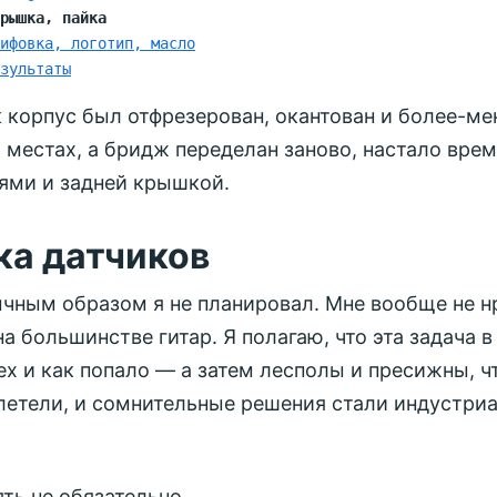
рышка, пайка
ифовка, логотип, масло
зультаты
к корпус был отфрезерован, окантован и более-ме
 местах, а бридж переделан заново, настало врем
ями и задней крышкой.
ка датчиков
чным образом я не планировал. Мне вообще не нр
на большинстве гитар. Я полагаю, что эта задача 
х и как попало — а затем лесполы и пресижны, ч
злетели, и сомнительные решения стали индустр
ть не обязательно.