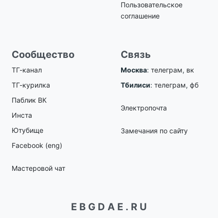
Пользовательское
соглашение
Сообщество
Связь
ТГ-канал
Москва
:
телеграм
,
вк
ТГ-курилка
Тбилиси
:
телеграм
,
фб
Паблик ВК
Электропочта
Инста
Ютубище
Замечания по сайту
Facebook (eng)
Мастеровой чат
E B G D A E . R U