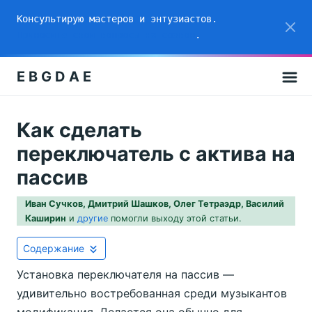
Консультирую мастеров и энтузиастов.
Приносите свои вопросы на созвон
.
E B G D A E
Как сделать
переключатель с актива на
пассив
Иван Сучков, Дмитрий Шашков, Олег Тетраэдр, Василий
Каширин
и
другие
помогли выходу этой статьи.
Содержание
Установка переключателя на пассив —
удивительно востребованная среди музыкантов
модификация. Делается она обычно для