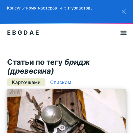
Консультирую мастеров и энтузиастов.
Приносите свои вопросы на созвон
.
E B G D A E
Cтатьи по тегу
бридж
(древесина)
Карточками
Списком