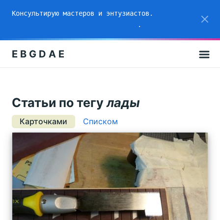
Консультирую мастеров и энтузиастов.
Приносите свои вопросы на созвон
.
E B G D A E
Cтатьи по тегу
лады
Карточками
Списком