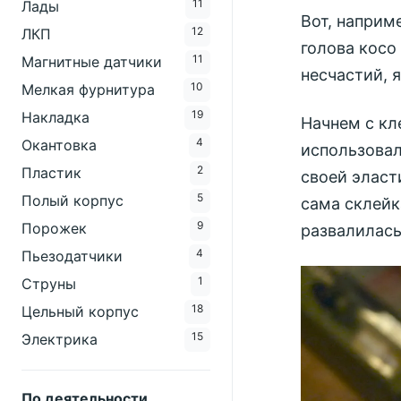
11
Лады
Вот, наприм
12
ЛКП
голова косо
11
Магнитные датчики
несчастий, 
10
Мелкая фурнитура
19
Накладка
Начнем с кл
4
Окантовка
использовал
2
Пластик
своей эласт
5
Полый корпус
сама склейк
9
Порожек
развалилась
4
Пьезодатчики
1
Струны
18
Цельный корпус
15
Электрика
По деятельности