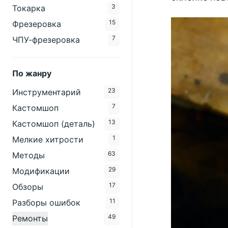
3
Токарка
15
Фрезеровка
7
ЧПУ-фрезеровка
По жанру
23
Инструментарий
7
Кастомшоп
13
Кастомшоп (деталь)
1
Мелкие хитрости
63
Методы
29
Модификации
17
Обзоры
11
Разборы ошибок
49
Ремонты