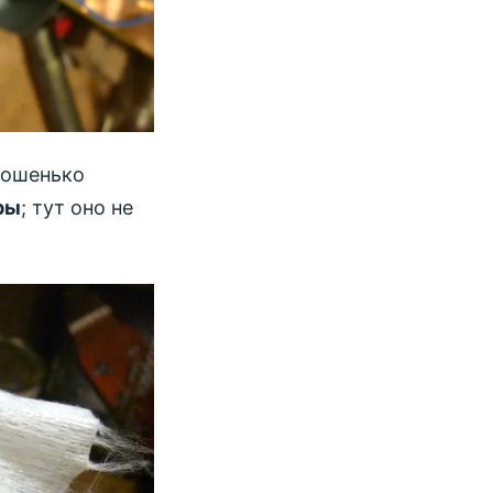
рошенько
ры
; тут оно не