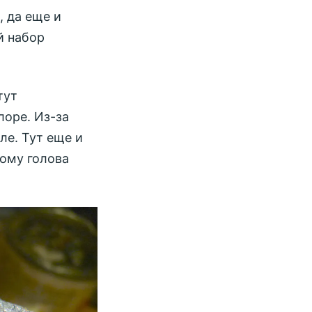
, да еще и
й набор
тут
лоре. Из-за
ле. Тут еще и
ому голова