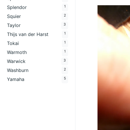
1
Splendor
2
Squier
3
Taylor
1
Thijs van der Harst
1
Tokai
1
Warmoth
3
Warwick
2
Washburn
5
Yamaha