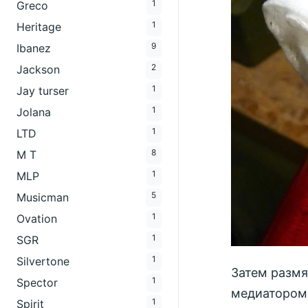
1
Greco
1
Heritage
9
Ibanez
2
Jackson
1
Jay turser
1
Jolana
1
LTD
8
M T
1
MLP
5
Musicman
1
Ovation
1
SGR
1
Silvertone
Затем размя
1
Spector
медиатором,
1
Spirit