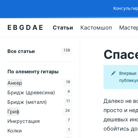
Консульти
E B G D A E
Статьи
Кастомшоп
Масте
Спас
138
Все статьи
По элементу гитары
🖋
Впервые
публику
19
Анкер
4
Бридж (древесина)
Далеко не в
11
Бридж (металл)
просто и не
24
Гриф
дешевых инс
7
Инкрустация
обойтись до
1
Колки