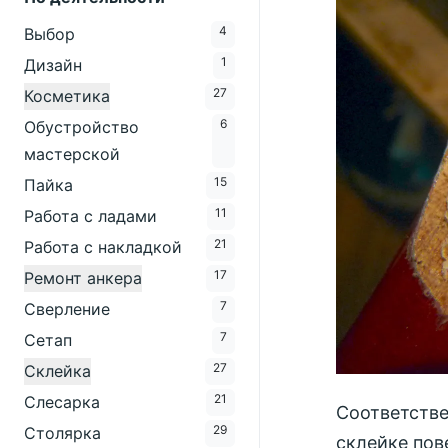
4
Выбор
1
Дизайн
27
Косметика
6
Обустройство
мастерской
15
Пайка
11
Работа с ладами
21
Работа с накладкой
17
Ремонт анкера
7
Сверление
7
Сетап
27
Склейка
21
Слесарка
Соответстве
29
Столярка
склейке пов