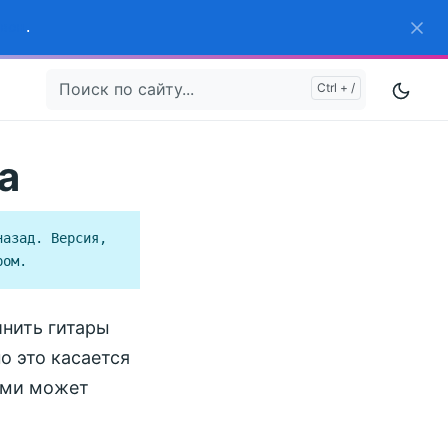
вон
.
а
азад. Версия,
ром.
инить гитары
о это касается
ами может