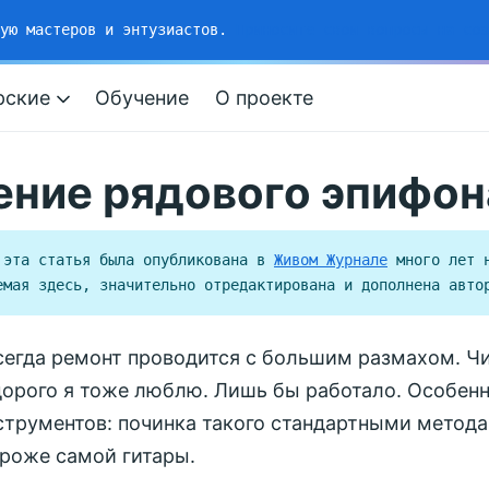
рую мастеров и энтузиастов.
Приносите свои вопросы на соз
рские
Обучение
О проекте
ение рядового эпифон
 эта статья была опубликована в
Живом Журнале
много лет н
емая здесь, значительно отредактирована и дополнена авто
сегда ремонт проводится с большим размахом. Ч
дорого я тоже люблю. Лишь бы работало. Особенн
трументов: починка такого стандартными метод
роже самой гитары.