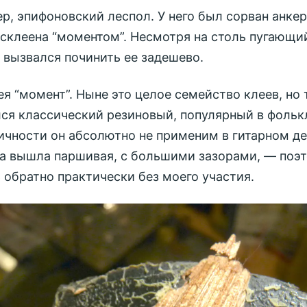
ер, эпифоновский леспол. У него был сорван анкер
 склеена “моментом”. Несмотря на столь пугающи
я вызвался починить ее задешево.
ея “момент”. Ныне это целое семейство клеев, но 
ся классический резиновый, популярный в фольк
ичности он абсолютно не применим в гитарном де
а вышла паршивая, с большими зазорами, — поэт
 обратно практически без моего участия.