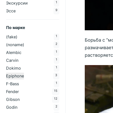
1
Экскурсии
9
Эссе
По марке
1
(fake)
Борьба с “м
2
(noname)
размачивает
1
Alembic
растворяетс
1
Carvin
1
Dokimo
3
Epiphone
1
F-Bass
15
Fender
12
Gibson
2
Godin