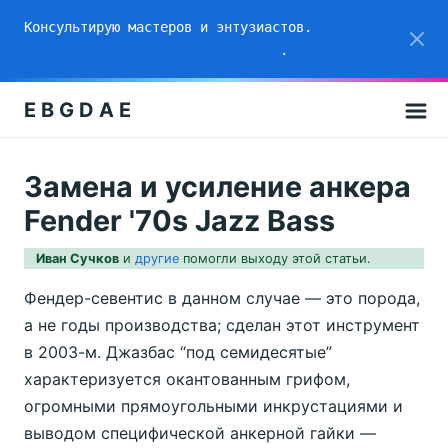
Консультирую мастеров и энтузиастов.
Приносите свои вопросы на созвон
.
E B G D A E
Замена и усиление анкера
Fender '70s Jazz Bass
Иван Сучков
и
другие
помогли выходу этой статьи.
Фендер-севентис в данном случае — это порода,
а не годы производства; сделан этот инструмент
в 2003-м. Джазбас “под семидесятые”
характеризуется окантованным грифом,
огромными прямоугольными инкрустациями и
выводом специфической анкерной гайки —